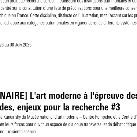
un projet de recherche collectif, réunissant des institutions patrimoniales et de
st centré sur la constitution d’une liste de préconisations pour une meilleure conse
hique en France. Cette discipline, distincte de l’illustration, met l’accent sur les 
e, échappe aux catégories patrimoniales en vigueur dans les différents systèmes 
026
au 08 July 2026
AIRE] L'art moderne à l'épreuve des
es, enjeux pour la recherche #3
ue Kandinsky du Musée national d’art moderne – Centre Pompidou et le Centre d
nt leurs forces pour ouvrir un espace de dialogue transversal et de débat critique 
rne. Troisième séance.