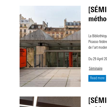
[SÉMIN
méthod
La Bibliothèq
Picasso fédère
de l’art mod
Du 29 April 
Séminaire
Read more
[SÉMIN