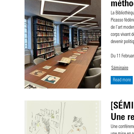
méthod
La Bibliothèq
Picasso fédère
de l’art moder
corps vivant 
devenir politi
Du 11 Februa
Séminaire
Read more
[SÉMI
Une re
Une conférenc