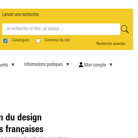
Lancer une recherche
rne
Catalogues
Contenus du site
Recherche avancée
Informations pratiques
ents
Mon compte
n du design
s françaises