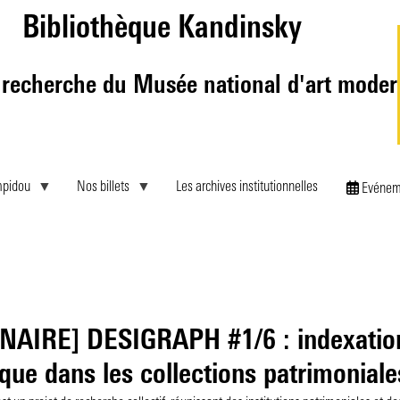
Skip
Bibliothèque Kandinsky
to
main
content
 recherche du Musée national d'art mode
mpidou
Nos billets
Les archives institutionnelles
Evénem
NAIRE] DESIGRAPH #1/6 : indexatio
que dans les collections patrimoniale