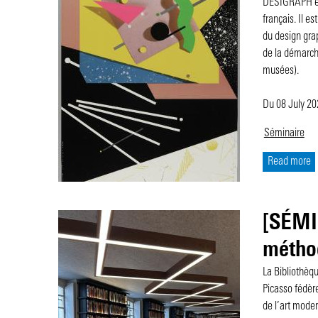
DESIGRAPH est 
français. Il e
du design grap
de la démarch
musées).
Du 08 July 2
Séminaire
Read more
[SÉMIN
méthod
La Bibliothèq
Picasso fédère
de l’art mode