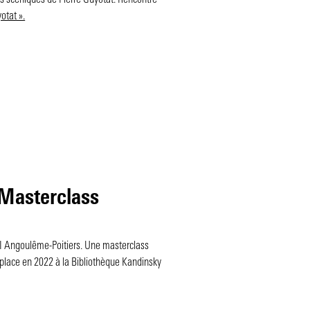
es scéniques de Pierre Guyotat. Rencontre
otat ».
 Masterclass
ESI Angoulême-Poitiers. Une masterclass
n place en 2022 à la Bibliothèque Kandinsky