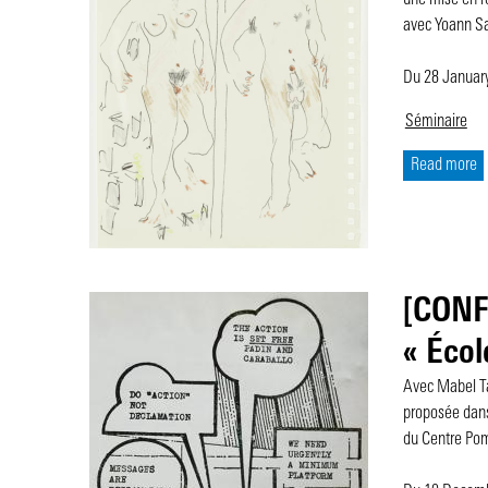
une mise en r
avec Yoann Sa
Du 28 Januar
Séminaire
Read more
[CONFÉ
« Écol
Avec Mabel Ta
proposée dans 
du Centre Pom