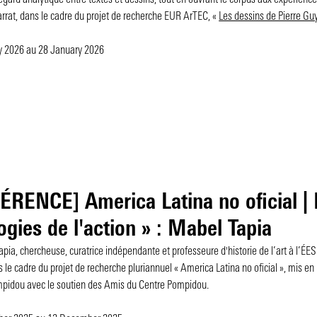
egard analytique entre textes et dessins, tout en ouvrant le corpus aux expérienc
rrat, dans le cadre du projet de recherche EUR ArTEC, «
Les dessins de Pierre Guy
y 2026
au 28 January 2026
RENCE] America Latina no oficial |
ogies de l'action » : Mabel Tapia
pia, chercheuse, curatrice indépendante et professeure d'historie de l’art à l’É
le cadre du projet de recherche pluriannuel « America Latina no oficial », mis e
pidou avec le soutien des Amis du Centre Pompidou.