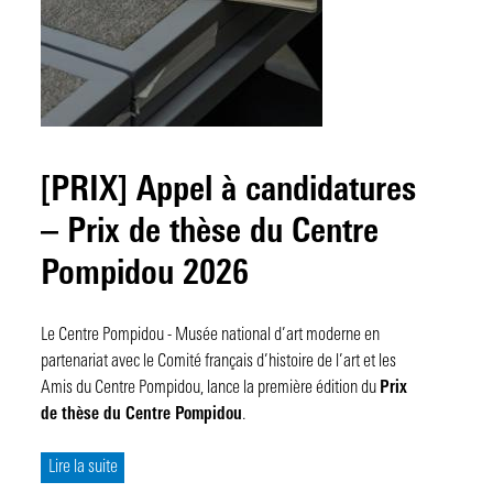
L'Université d'été
Venir aux archives institutionnelles
Projets de recherche
J'ai déjà un compte
Collection « Recherches »
Faire un don
Articles de chercheurs
Je me connecte
Je n'ai pas encore de compte
« Mission Recherche » des Amis du Centre Pompidou
Reproduction - Commande de fichiers HD
Lectures obligatoires
Je me connecte pour la 1ère fois
Je me préinscris
J'ai besoin d'aide
Catalogue raisonné des expositions du Centre Pompidou
Prêts pour expositions
Digital BK
J'ai oublié mon mot de passe
Questions fréquemment posées
Mises en ligne
J'ai des questions
[PRIX] Appel à candidatures
– Prix de thèse du Centre
Tous nos billets
Pompidou 2026
Le Centre Pompidou - Musée national d’art moderne en
partenariat avec le Comité français d’histoire de l’art et les
Amis du Centre Pompidou, lance la première édition du
Prix
de thèse du Centre Pompidou
.
Lire la suite