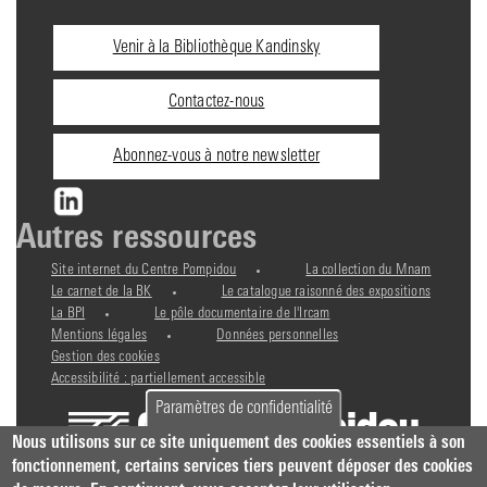
Informations
Venir à la Bibliothèque Kandinsky
pratiques
Contactez-nous
Abonnez-vous à notre newsletter
Autres ressources
Site internet du Centre Pompidou
La collection du Mnam
Le carnet de la BK
Le catalogue raisonné des expositions
La BPI
Le pôle documentaire de l'Ircam
Mentions légales
Données personnelles
Gestion des cookies
Accessibilité : partiellement accessible
Paramètres de confidentialité
Nous utilisons sur ce site uniquement des cookies essentiels à son
fonctionnement, certains services tiers peuvent déposer des cookies