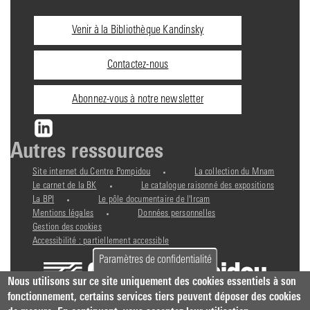
Informations
Venir à la Bibliothèque Kandinsky
pratiques
Contactez-nous
Abonnez-vous à notre newsletter
Autres ressources
Site internet du Centre Pompidou
La collection du Mnam
Le carnet de la BK
Le catalogue raisonné des expositions
La BPI
Le pôle documentaire de l'Ircam
Mentions légales
Données personnelles
Gestion des cookies
Accessibilité : partiellement accessible
Paramètres de confidentialité
Nous utilisons sur ce site uniquement des cookies essentiels à son
fonctionnement, certains services tiers peuvent déposer des cookies