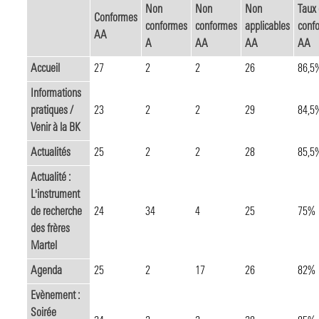
Non
Non
Non
Taux
Conformes
conformes
conformes
applicables
conf
AA
A
AA
AA
AA
Accueil
27
2
2
26
86,5
Informations
pratiques /
23
2
2
29
84,5
Venir à la BK
Actualités
25
2
2
28
85,5
Actualité :
L'instrument
de recherche
24
34
4
25
75%
des frères
Martel
Agenda
25
2
17
26
82%
Evènement :
Soirée