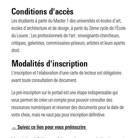
L'Université d'été
Venir aux archives institutionnelles
Projets de recherche
J'ai déjà un compte
Conditions d'accès
Collection « Recherches »
Faire un don
Articles de chercheurs
Je me connecte
Je n'ai pas encore de compte
Les étudiants à partir du Master 1 des universités et écoles d’art,
« Mission Recherche » des Amis du Centre Pompidou
Reproduction - Commande de fichiers HD
Lectures obligatoires
Je me connecte pour la 1ère fois
Je me préinscris
J'ai besoin d'aide
écoles d’architecture et de design, à partir du 2ème cycle de l'École
du Louvre ; Les professionnels de l'art : enseignants-chercheurs,
Catalogue raisonné des expositions du Centre Pompidou
Prêts pour expositions
Digital BK
J'ai oublié mon mot de passe
critiques, galeristes, commissaires-priseurs, artistes et leurs ayants
droit.
Questions fréquemment posées
Mises en ligne
J'ai des questions
Modalités d'inscription
Tous nos billets
L'inscription et l'élaboration d'une carte de lecteur est obligatoire
avant toute consultation de document.
La pré-inscription sur le portail est une étape indispensable qui
vous permet de créer un compte pour pouvoir consulter des
ressources numériques et réserver des documents pour la date de
votre choix, mais ne vaut pas pour inscription définitive.
→ Suivez ce lien pour vous préinscrire