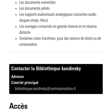
Les documents numérisés
Les documents prêtés
Les supports audiovisuels analogiques (cassettes audio,
disques vinyle, films)
Les ouvrages conservés en grande réserve et en réserve
distante
Certaines cotes d'archives, pour des raisons de droits ou de
conservation.
Contact
Contacter la Bibliothèque kandinsky
Adresse
Courriel principal
bibliotheque.kandinsky@centrepompidou.fr
Accès
Contact
réseau