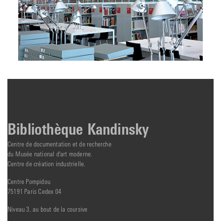
Bibliothèque Kandinsky
Centre de documentation et de recherche
du Musée national d'art moderne.
Centre de création industrielle.
Centre Pompidou
75191 Paris Cedex 04
Niveau 3, au bout de la coursive