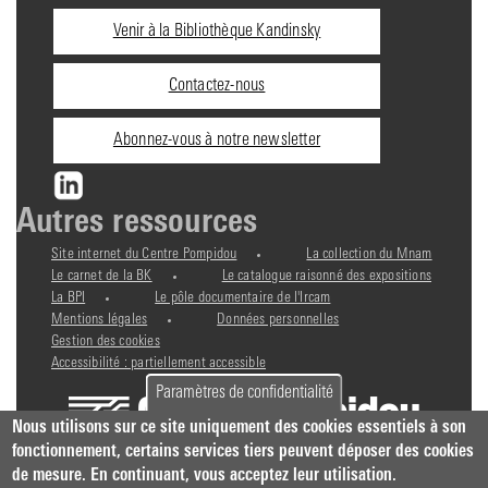
Informations
Venir à la Bibliothèque Kandinsky
pratiques
Contactez-nous
Abonnez-vous à notre newsletter
Autres ressources
Site internet du Centre Pompidou
La collection du Mnam
Le carnet de la BK
Le catalogue raisonné des expositions
La BPI
Le pôle documentaire de l'Ircam
Mentions légales
Données personnelles
Gestion des cookies
Accessibilité : partiellement accessible
Paramètres de confidentialité
Nous utilisons sur ce site uniquement des cookies essentiels à son
fonctionnement, certains services tiers peuvent déposer des cookies
de mesure. En continuant, vous acceptez leur utilisation.