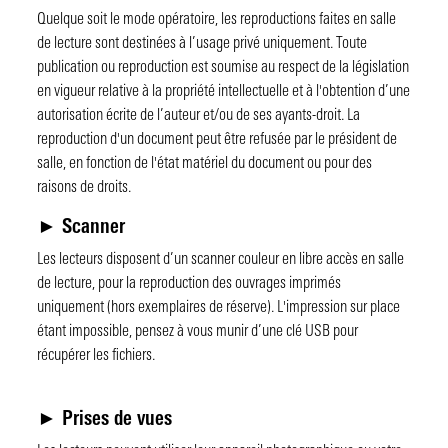
L'Université d'été
Venir aux archives institutionnelles
Projets de recherche
J'ai déjà un compte
Quelque soit le mode opératoire, les reproductions faites en salle
de lecture sont destinées à l’usage privé uniquement. Toute
Collection « Recherches »
Faire un don
Articles de chercheurs
Je me connecte
Je n'ai pas encore de compte
publication ou reproduction est soumise au respect de la législation
« Mission Recherche » des Amis du Centre Pompidou
Reproduction - Commande de fichiers HD
Lectures obligatoires
Je me connecte pour la 1ère fois
Je me préinscris
J'ai besoin d'aide
en vigueur relative à la propriété intellectuelle et à l'obtention d’une
autorisation écrite de l’auteur et/ou de ses ayants-droit. La
Catalogue raisonné des expositions du Centre Pompidou
Prêts pour expositions
Digital BK
J'ai oublié mon mot de passe
reproduction d'un document peut être refusée par le président de
salle, en fonction de l'état matériel du document ou pour des
Questions fréquemment posées
Mises en ligne
J'ai des questions
raisons de droits.
Tous nos billets
► Scanner
Les lecteurs disposent d’un scanner couleur en libre accès en salle
de lecture, pour la reproduction des ouvrages imprimés
uniquement (hors exemplaires de réserve). L'impression sur place
étant impossible, pensez à vous munir d’une clé USB pour
récupérer les fichiers.
► Prises de vues