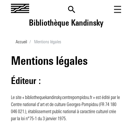
Aller
au
contenu
Bibliothèque Kandinsky
principal
Lancer une recherche
Accueil
Mentions légales
Menu
Fonds et collections
mobile
Mentions légales
Présentation
La recherche au Centre Pompidou
Les collections imprimées
Présentation
Nos billets
Catalogues
Contenus du site
Éditeur :
Les archives institutionnelles
Les fonds d'archives
Les projets de recherche
Actualités
Le site « bibliothequekandinsky.centrepompidou.fr » est édité par le
Les dossiers documentaires
Prix de thèse
Fonds et collections
Evénements
Centre national d’art et de culture Georges-Pompidou (FR 74 180
Les ressources numériques
Agenda
Appels à contribution
Nouvelles acquisitions
Informations pratiques
046 021.), établissement public national à caractère culturel crée
par la loi n°75-1 du 3 janvier 1975.
Tous les événements
Venir à la BK
Appels à projets
En vitrine
Mon compte