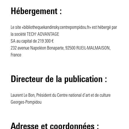
L'Université d'été
Venir aux archives institutionnelles
Projets de recherche
J'ai déjà un compte
Hébergement :
Collection « Recherches »
Faire un don
Articles de chercheurs
Je me connecte
Je n'ai pas encore de compte
« Mission Recherche » des Amis du Centre Pompidou
Reproduction - Commande de fichiers HD
Lectures obligatoires
Je me connecte pour la 1ère fois
Je me préinscris
J'ai besoin d'aide
Le site «bibliothequekandinsky.centrepompidou.fr» est hébergé par
la société TECH' ADVANTAGE
Catalogue raisonné des expositions du Centre Pompidou
Prêts pour expositions
Digital BK
J'ai oublié mon mot de passe
SA au capital de 219 300 €
Questions fréquemment posées
Mises en ligne
J'ai des questions
232 avenue Napoléon Bonaparte, 92500 RUEIL-MALMAISON,
France
Tous nos billets
Directeur de la publication :
Laurent Le Bon, Président du Centre national d’art et de culture
Georges-Pompidou
Adresse et coordonnées :