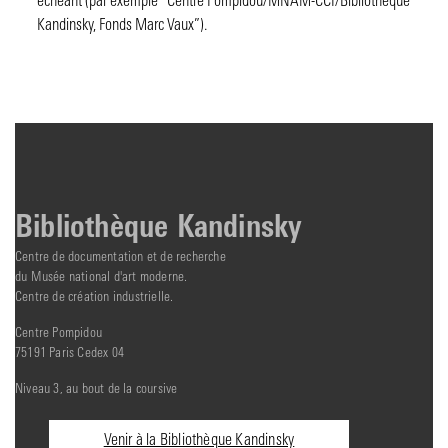
échéant (par exemple “Centre Pompidou/MNAM-CCI/Bibliothèque
Kandinsky, Fonds Marc Vaux”).
Bibliothèque Kandinsky
Centre de documentation et de recherche
du Musée national d'art moderne.
Centre de création industrielle.
Centre Pompidou
75191 Paris Cedex 04
Niveau 3, au bout de la coursive
Informations
Venir à la Bibliothèque Kandinsky