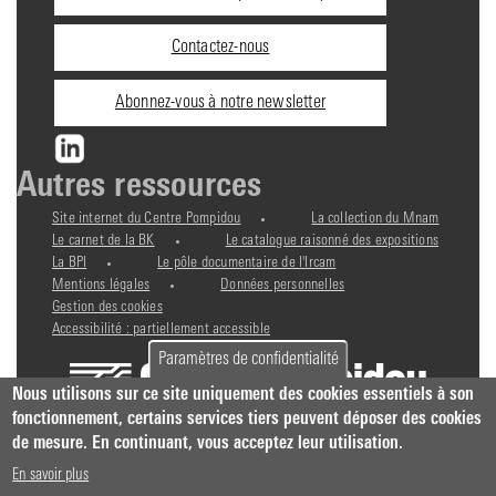
pratiques
Contactez-nous
Abonnez-vous à notre newsletter
Autres ressources
Site internet du Centre Pompidou
La collection du Mnam
Le carnet de la BK
Le catalogue raisonné des expositions
La BPI
Le pôle documentaire de l'Ircam
Mentions légales
Données personnelles
Gestion des cookies
Accessibilité : partiellement accessible
Paramètres de confidentialité
Nous utilisons sur ce site uniquement des cookies essentiels à son
fonctionnement, certains services tiers peuvent déposer des cookies
de mesure. En continuant, vous acceptez leur utilisation.
En savoir plus