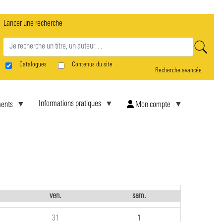
Lancer une recherche
rne
Catalogues
Contenus du site
Recherche avancée
Informations pratiques
ents
Mon compte
ven.
sam.
31
1