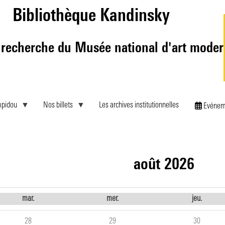
Aller
Bibliothèque Kandinsky
au
contenu
principal
 recherche du Musée national d'art mode
mpidou
Nos billets
Les archives institutionnelles
Evénem
août 2026
mar.
mer.
jeu.
28
29
30