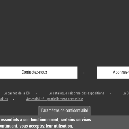
Contactez-nous
Abonnez-v
Le carnet de la BK
Le catalogue raisonné des expositions
La B
ookies
Accessibilité : partiellement accessible
Paramètres de confidentialité
 essentiels à son fonctionnement, certains services
ntinuant, vous acceptez leur utilisation.