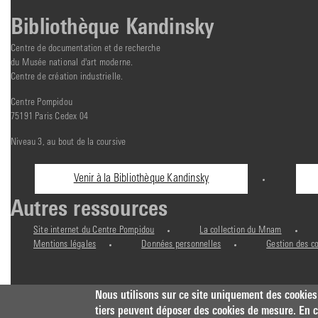
Bibliothèque Kandinsky
Centre de documentation et de recherche
du Musée national d'art moderne.
Centre de création industrielle.
Centre Pompidou
75191 Paris Cedex 04
Niveau 3, au bout de la coursive
Informations
Venir à la Bibliothèque Kandinsky
pratiques
Autres ressources
Site internet du Centre Pompidou
La collection du Mnam
Mentions légales
Données personnelles
Gestion des c
Nous utilisons sur ce site uniquement des cookies
tiers peuvent déposer des cookies de mesure. En co