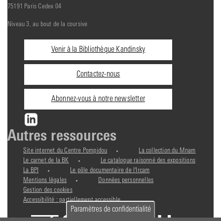
75191 Paris Cedex 04
Niveau 3, au bout de la coursive
Informations
Venir à la Bibliothèque Kandinsky
pratiques
Contactez-nous
Abonnez-vous à notre newsletter
Autres ressources
Site internet du Centre Pompidou
La collection du Mnam
Le carnet de la BK
Le catalogue raisonné des expositions
La BPI
Le pôle documentaire de l'Ircam
Mentions légales
Données personnelles
Gestion des cookies
Accessibilité : partiellement accessible
Paramètres de confidentialité