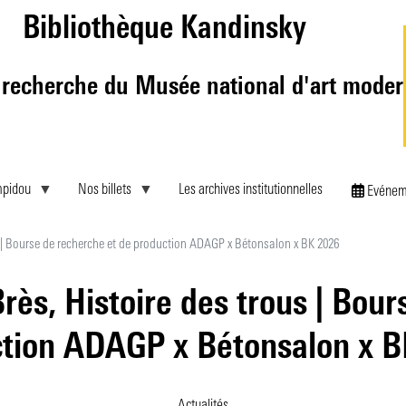
Aller
Bibliothèque Kandinsky
au
contenu
principal
 recherche du Musée national d'art mode
mpidou
Nos billets
Les archives institutionnelles
Evénem
 | Bourse de recherche et de production ADAGP x Bétonsalon x BK 2026
ès, Histoire des trous | Bour
tion ADAGP x Bétonsalon x 