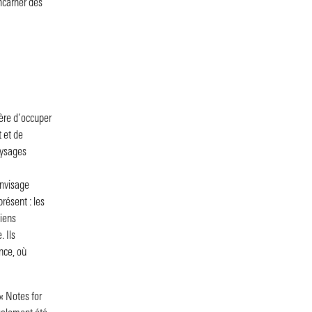
ncarner des
ière d’occuper
t et de
aysages
envisage
résent : les
iens
. Ils
nce, où
« Notes for