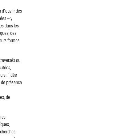
n d’ouvrir des
sées – y
es dans les
tiques, des
leurs formes
 traversés ou
cutées,
rs, l’idée
es de présence
tes, de
ires
riques,
recherches