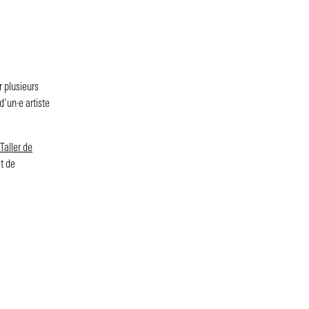
 plusieurs
d’un·e artiste
Taller de
t de