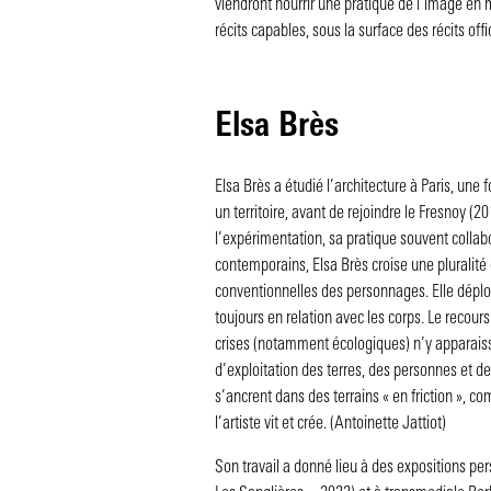
viendront nourrir une pratique de l’image en
récits capables, sous la surface des récits offi
Elsa Brès
Elsa Brès a étudié l’architecture à Paris, une
un territoire, avant de rejoindre le Fresnoy (
l’expérimentation, sa pratique souvent colla
contemporains, Elsa Brès croise une pluralité
conventionnelles des personnages. Elle déploie
toujours en relation avec les corps. Le recour
crises (notamment écologiques) n’y apparai
d’exploitation des terres, des personnes et des
s’ancrent dans des terrains « en friction », 
l’artiste vit et crée. (Antoinette Jattiot)
Son travail a donné lieu à des expositions pe