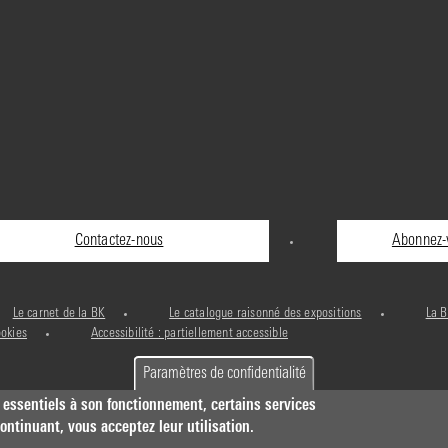
Contactez-nous
Abonnez-v
Le carnet de la BK
Le catalogue raisonné des expositions
La B
ookies
Accessibilité : partiellement accessible
Paramètres de confidentialité
 essentiels à son fonctionnement, certains services
ntinuant, vous acceptez leur utilisation.