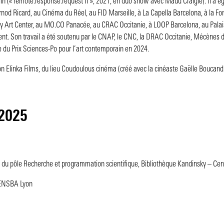
lin (« remote.response.request II », 2021, en duo show avec Maud Craigie). Il a 
nod Ricard, au Cinéma du Réel, au FID Marseille, à La Capella Barcelona, à la Fo
y Art Center, au MO.CO Panacée, au CRAC Occitanie, à LOOP Barcelona, au Palai
nt. Son travail a été soutenu par le CNAP, le CNC, la DRAC Occitanie, Mécènes d
te du Prix Sciences-Po pour l’art contemporain en 2024.
tion Elinka Films, du lieu Coudoulous cinéma (créé avec la cinéaste Gaëlle Boucand)
 2025
 du pôle Recherche et programmation scientifique, Bibliothèque Kandinsky – Ce
l’ENSBA Lyon