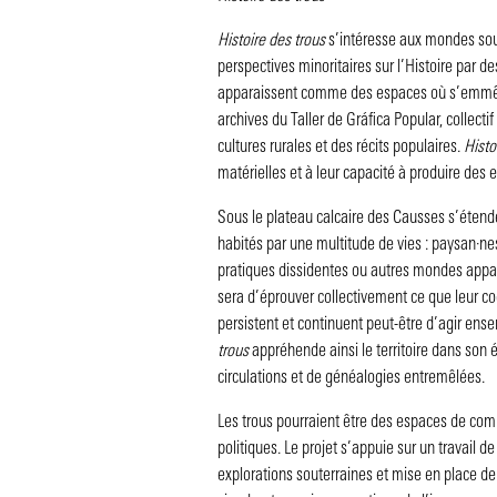
Histoire des trous
s’intéresse aux mondes soute
perspectives minoritaires sur l’Histoire par d
apparaissent comme des espaces où s’emmêlent
archives du Taller de Gráfica Popular, collecti
cultures rurales et des récits populaires.
Histo
matérielles et à leur capacité à produire de
Sous le plateau calcaire des Causses s’étenden
habités par une multitude de vies : paysan·n
pratiques dissidentes ou autres mondes appar
sera d’éprouver collectivement ce que leur coe
persistent et continuent peut-être d’agir ense
trous
appréhende ainsi le territoire dans son 
circulations et de généalogies entremêlées.
Les trous pourraient être des espaces de comm
politiques. Le projet s’appuie sur un travail d
explorations souterraines et mise en place de 