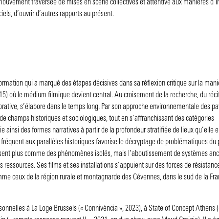
 mouvement traversée de mises en scène collectives et attentive aux manières d’i
ciels, d’ouvrir d’autres rapports au présent.
 formation qui a marqué des étapes décisives dans sa réflexion critique sur la man
2015) où le médium filmique devient central. Au croisement de la recherche, du réci
borative, s’élabore dans le temps long. Par son approche environnementale des p
 de champs historiques et sociologiques, tout en s’affranchissant des catégories
 ainsi des formes narratives à partir de la profondeur stratifiée de lieux qu’elle 
s fréquent aux parallèles historiques favorise le décryptage de problématiques du p
ssent plus comme des phénomènes isolés, mais l’aboutissement de systèmes anc
 ressources. Ses films et ses installations s’appuient sur des forces de résistance
comme ceux de la région rurale et montagnarde des Cévennes, dans le sud de la Fra
rsonnelles à La Loge Brussels (« Connivéncia », 2023), à State of Concept Athens (