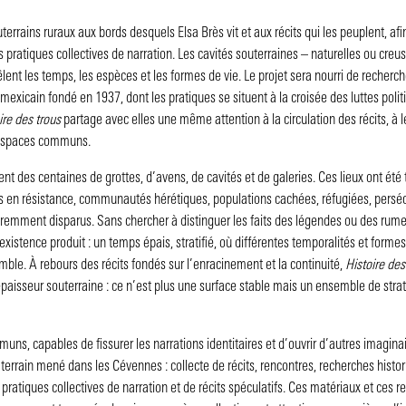
rrains ruraux aux bords desquels Elsa Brès vit et aux récits qui les peuplent, afi
es pratiques collectives de narration. Les cavités souterraines – naturelles ou creu
 les temps, les espèces et les formes de vie. Le projet sera nourri de recherch
f mexicain fondé en 1937, dont les pratiques se situent à la croisée des luttes poli
ire des trous
partage avec elles une même attention à la circulation des récits, à 
s espaces communs.
t des centaines de grottes, d’avens, de cavités et de galeries. Ces lieux ont été
es en résistance, communautés hérétiques, populations cachées, réfugiées, persé
emment disparus. Sans chercher à distinguer les faits des légendes ou des rumeu
xistence produit : un temps épais, stratifié, où différentes temporalités et form
mble. À rebours des récits fondés sur l’enracinement et la continuité,
Histoire des
épaisseur souterraine : ce n’est plus une surface stable mais un ensemble de stra
uns, capables de fissurer les narrations identitaires et d’ouvrir d’autres imagina
e terrain mené dans les Cévennes : collecte de récits, rencontres, recherches histo
pratiques collectives de narration et de récits spéculatifs. Ces matériaux et ces 