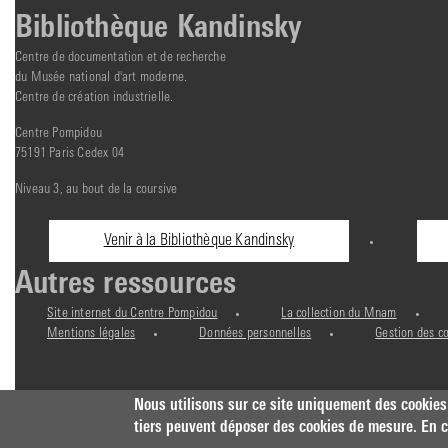
Bibliothèque Kandinsky
Centre de documentation et de recherche
du Musée national d'art moderne.
Centre de création industrielle.
Centre Pompidou
75191 Paris Cedex 04
Niveau 3, au bout de la coursive
Informations
Venir à la Bibliothèque Kandinsky
pratiques
Autres ressources
Site internet du Centre Pompidou
La collection du Mnam
Mentions légales
Données personnelles
Gestion des c
Nous utilisons sur ce site uniquement des cookies
tiers peuvent déposer des cookies de mesure. En co