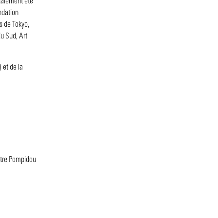
également été
ndation
s de Tokyo,
u Sud, Art
 et de la
ntre Pompidou