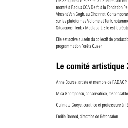
Les Sanglières », 2022) et à transmediale Ber
montré à Radius CCA Delft, à la Fondation Per
Vincent Van Gogh, au Cincinnati Contemporar
sur les plateformes Vdrome et Tenk, notamme
Situacions, Tënk x Mediapart. Elle est lauréa
Elle est active au sein du collectif de produc
programmation Forêts Queer.
Le comité artistique
Anne Bourse, artiste et membre de l’ADAGP
Mica Gherghescu, conservatrice, responsable
Oulimata Gueye, curatrice et professeure à 
Émilie Renard, directrice de Bétonsalon