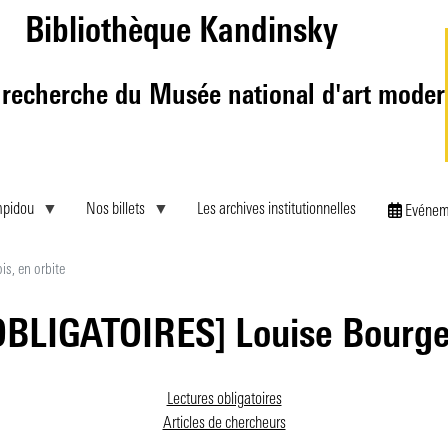
Aller
Bibliothèque Kandinsky
au
contenu
principal
 recherche du Musée national d'art mode
mpidou
Nos billets
Les archives institutionnelles
Evénem
s, en orbite
BLIGATOIRES] Louise Bourgeoi
Lectures obligatoires
Articles de chercheurs