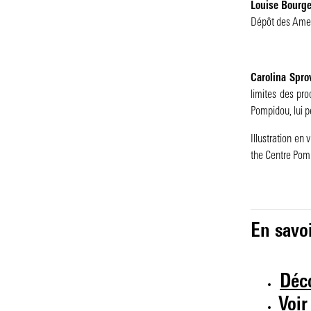
Louise Bourg
Dépôt des Amer
Carolina Sprov
limites des pr
Pompidou, lui p
Illustration en 
the Centre Pom
En savoi
Déco
Voir