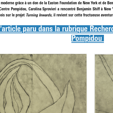
t moderne grâce à un don de la Easton Foundation de New York et de Ben
entre Pompidou, Carolina Sprovieri a rencontré Benjamin Shiff à New Yo
ois sur le projet
Turning Inwards
, il revient sur cette fructueuse aventur
l'article paru dans la rubrique Reche
Pompidou