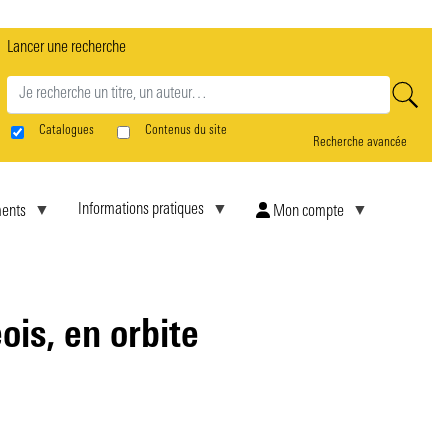
Lancer une recherche
rne
Catalogues
Contenus du site
Recherche avancée
Informations pratiques
ents
Mon compte
s, en orbite