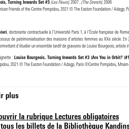
eois,
Turning Inwards Set #3
(Les Fleurs),
2007 ;
(The Stretch),
2006
ican Friends of the Centre Pompidou, 2021 © The Easton Foundation / Adagp, 
ieri
, doctorante contractuelle à l’Université Paris 1, à l’École française de Rom
ocessus de patrimonialisation des maisons d’artistes femmes au XXe siècle. En
ermettant d’étudier un ensemble tardif de gravures de Louise Bourgeois, artiste 
vignette :
Louise Bourgeois,
Turning Inwards Set #3 (Are You in Orbit? (#
pidou, 2021 © The Easton Foundation / Adagp, Paris ©Centre Pompidou, Mnam-
r plus
uvrir la rubrique Lectures obligatoires
 tous les billets de la Bibliothèque Kandin