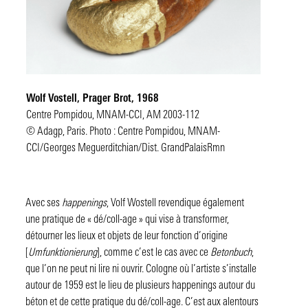
Wolf Vostell,
Prager Brot
, 1968
Centre Pompidou, MNAM-CCI, AM 2003-112
© Adagp, Paris. Photo : Centre Pompidou, MNAM-
CCI/Georges Meguerditchian/Dist. GrandPalaisRmn
Avec ses
happenings
, Volf Wostell revendique également
une pratique de « dé/coll-age » qui vise à transformer,
détourner les lieux et objets de leur fonction d’origine
[
Umfunktionierung
], comme c’est le cas avec ce
Betonbuch
,
que l’on ne peut ni lire ni ouvrir. Cologne où l’artiste s’installe
autour de 1959 est le lieu de plusieurs happenings autour du
béton et de cette pratique du dé/coll-age. C’est aux alentours