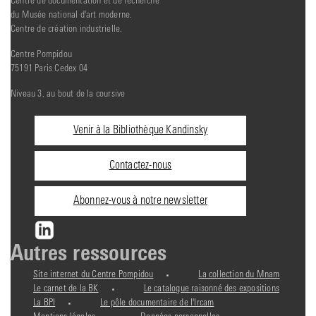
Centre de documentation et de recherche
du Musée national d'art moderne.
Centre de création industrielle.
Centre Pompidou
75191 Paris Cedex 04
Niveau 3, au bout de la coursive
Informations
Venir à la Bibliothèque Kandinsky
pratiques
Contactez-nous
Abonnez-vous à notre newsletter
Autres ressources
Site internet du Centre Pompidou
La collection du Mnam
Le carnet de la BK
Le catalogue raisonné des expositions
La BPI
Le pôle documentaire de l'Ircam