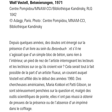
Wolf Vostell,
Betonierungen
, 1971
Centre Pompidou/MNAM-CCI/Bibliothèque Kandinsky, RLQ
1042
© Adagp, Paris. Photo : Centre Pompidou, MNAM-CCI,
Bibliothèque Kandinsky
Depuis quelques années, des doutes ont émergé sur la
présence d’un livre au sein du
Betonbuch
: et s’il ne
s’agissait que d’un simple bloc de béton, sans rien à
l’intérieur, un pied de nez de l’artiste interrogeant les lecteurs
et les lectrices sur ce qu’ils croient voir ? Cela serait tout à fait
possible de la part d’un artiste Fluxus, un courant auquel
Vostell est affilié dès le début des années 1960. Des
chercheuses américaines, Maria Kokkori et Patti Gibson, se
sont sérieusement penchées sur la question et, malgré des
outils scientifiques de pointe, elles n’ont pas réussi à obtenir
de preuves de la présence ou de l’absence d’un imprimé
dans le coffrage.