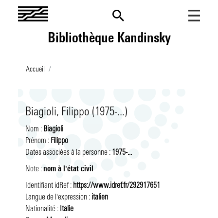
Aller
au
contenu
Bibliothèque Kandinsky
principal
Lancer une recherche
Accueil
Menu
Fonds et collections
mobile
Présentation
La recherche au Centre Pompidou
Biagioli, Filippo (1975-...)
Les collections imprimées
Présentation
Nos billets
Nom :
Biagioli
Catalogues
Contenus du site
Prénom :
Filippo
Les archives institutionnelles
Les fonds d'archives
Les projets de recherche
Actualités
Dates associées à la personne :
1975-...
Les dossiers documentaires
Prix de thèse
Fonds et collections
Evénements
Note :
nom à l'état civil
Les ressources numériques
Agenda
Appels à contribution
Nouvelles acquisitions
Informations pratiques
Identifiant idRef :
https://www.idref.fr/292917651
Langue de l'expression :
italien
Tous les événements
Venir à la BK
Appels à projets
En vitrine
Mon compte
Nationalité :
Italie