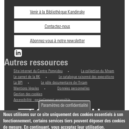
Informations
Venir à la Bibliothèque Kandinsky
pratiques
Contactez-nous
Abonnez-vous à notre newsletter
Autres ressources
Site internet du Centre Pompidou
La collection du Mnam
Le carnet de la BK
Le catalogue raisonné des expositions
La BPI
Le pôle documentaire de l'Ircam
Mentions légales
Données personnelles
Gestion des cookies
Accessibilité : partiellement accessible
Paramètres de confidentialité
Nous utilisons sur ce site uniquement des cookies essentiels à son
fonctionnement, certains services tiers peuvent déposer des cookies
de mesure. En continuant, vous acceptez leur utilisation.