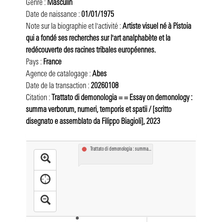
L'Université d'été
Venir aux archives institutionnelles
Projets de recherche
Genre :
J'ai déjà un compte
Masculin
Date de naissance :
01/01/1975
Collection « Recherches »
Faire un don
Articles de chercheurs
Je me connecte
Je n'ai pas encore de compte
Note sur la biographie et l'activité :
Artiste visuel né à Pistoia 
qui a fondé ses recherches sur l'art analphabète et la 
« Mission Recherche » des Amis du Centre Pompidou
Reproduction - Commande de fichiers HD
Lectures obligatoires
Je me connecte pour la 1ère fois
Je me préinscris
J'ai besoin d'aide
redécouverte des racines tribales européennes.
Catalogue raisonné des expositions du Centre Pompidou
Prêts pour expositions
Digital BK
J'ai oublié mon mot de passe
Pays :
France
Agence de catalogage :
Abes
Questions fréquemment posées
Mises en ligne
J'ai des questions
Date de la transaction :
20260108
Citation :
Trattato di demonologia = = Essay on demonology : 
Tous nos billets
summa verborum, numeri, temporis et spatii / [scritto 
disegnato e assemblato da Filippo Biagioli], 2023
Trattato di demonologia : summa...