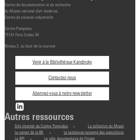
Centre de documentation et de recherche
du Musée national d'art moderne.
Centre de création industrielle.
Centre Pompidou
75191 Paris Cedex 04
Niveau 3, au bout de la coursive
Informations
Venir à la Bibliothèque Kandinsky
pratiques
Contactez-nous
Abonnez-vous à notre newsletter
Autres ressources
Site internet du Centre Pompidou
La collection du Mnam
Le carnet de la BK
Le catalogue raisonné des expositions
La BPI
Le pôle documentaire de l'Ircam