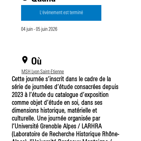
L'Université d'été
Venir aux archives institutionnelles
Projets de recherche
J'ai déjà un compte
L'évènement est terminé
Collection « Recherches »
Faire un don
Articles de chercheurs
Je me connecte
Je n'ai pas encore de compte
« Mission Recherche » des Amis du Centre Pompidou
Reproduction - Commande de fichiers HD
Lectures obligatoires
Je me connecte pour la 1ère fois
Je me préinscris
J'ai besoin d'aide
04 juin - 05 juin 2026
Catalogue raisonné des expositions du Centre Pompidou
Prêts pour expositions
Digital BK
J'ai oublié mon mot de passe
Questions fréquemment posées
Mises en ligne
J'ai des questions
Où
Tous nos billets
MSH Lyon Saint-Etienne
Cette journée s’inscrit dans le cadre de la
série de journées d’étude consacrées depuis
2023 à l’étude du catalogue d’exposition
comme objet d’étude en soi, dans ses
dimensions historique, matérielle et
culturelle. Une journée organisée par
l’Université Grenoble Alpes / LARHRA
(Laboratoire de Recherche Historique Rhône-