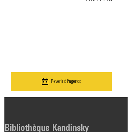
L’exposition à
l’ouvrage. Histoire,
formes et enjeux du
catalogue d’exposition
Revenir à l'agenda
Bibliothèque Kandinsky