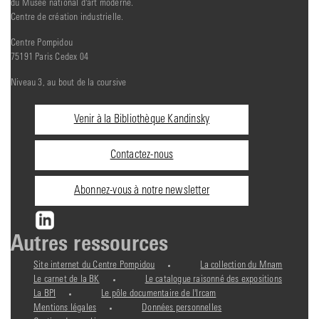
du Musée national d'art moderne.
Centre de création industrielle.
Centre Pompidou
75191 Paris Cedex 04
Niveau 3, au bout de la coursive
Informations
Venir à la Bibliothèque Kandinsky
pratiques
Contactez-nous
Abonnez-vous à notre newsletter
Autres ressources
Site internet du Centre Pompidou
La collection du Mnam
Le carnet de la BK
Le catalogue raisonné des expositions
La BPI
Le pôle documentaire de l'Ircam
Mentions légales
Données personnelles