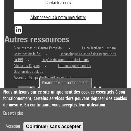
Contactez-nous
Abonnez-vous à notre newsletter
Autres ressources
Site internet du Centre Pompidou
La collection du Mnam
Le carnet de la BK
Le catalogue raisonné des expositions
La BPI
Le pôle documentaire de l'Ircam
Mentions légales
Données personnelles
Gestion des cookies
Accessibilité : partiellement accessible
Paramètres de confidentialité
Nous utilisons sur ce site uniquement des cookies essentiels à son
fonctionnement, certains services tiers peuvent déposer des cookies
de mesure. En continuant, vous acceptez leur utilisation.
En savoir plus
Continuer sans accepter
Accepter