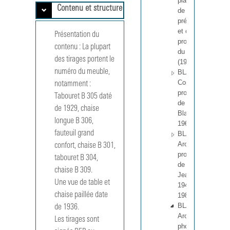
plaquettes
Contenu et structure
de
présentation
et catalogue
Présentation du
provisoire
contenu :
La plupart 
du B.C.B.
des tirages portent le 
(1951-1960)
numéro du meuble, 
BLA 3 - 7
Correspondance
notamment : 

professionnelle
Tabouret B 305 daté 
de Georges
de 1929, chaise 
Blanchon, 1936-
longue B 306, 
1963
fauteuil grand 
BLA 8 - 13
Archives
confort, chaise B 301, 
professionnelles
tabouret B 304, 
de Pierre
chaise B 309.

Jeanneret,
Une vue de table et 
1944-1955,
chaise paillée date 
1983
BLA 14 - 22
de 1936.

Archives
Les tirages sont 
photographiques