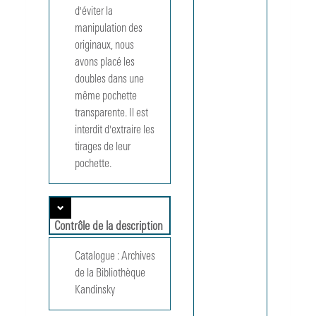
...
d'éviter la 
BLA 17
manipulation des 
Extraits
originaux, nous 
de
catalogue
avons placé les 
après-
doubles dans une 
guerre,
même pochette 
[1945 -
transparente. Il est 
1960]
interdit d'extraire les 
BLA 18
Aménagemen
tirages de leur 
de cuisines et
pochette.
de salles à
manger, [1945
1960]
BLA 19
Contrôle de la description
[Appartement
de Pierre
Catalogue :
Archives
Jeanneret (?)
au 4 rue
de la Bibliothèque
Vicat à
Kandinsky
Grenoble, ca.
1941-1945]