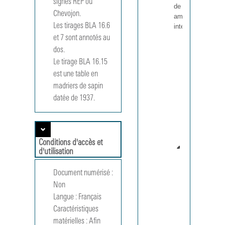
signés REP ou 
de meubles et
Chevojon.

aménagements
Les tirages BLA 16.6 
intérieurs
BLA 14
et 7 sont annotés au 
Courrier en
dos.

provenance
Le tirage BLA 16.15 
de
est une table en 
photographes
madriers de sapin 
1968 et s. d.
BLA 15
datée de 1937.
Vues de
meubles,
1935-
1952
Conditions d'accès et
BLA 16
d'utilisation
Extraits
de
Document numérisé :
catalogue
Non
avant-
Langue :
Français
guerre,
[1925 -
Caractéristiques
1939]
matérielles :
Afin 