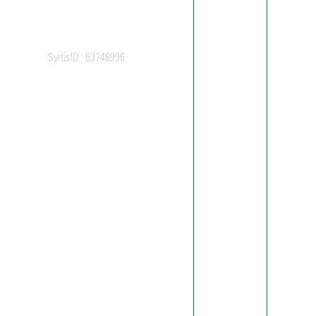
BLA 20
[Bureaux
de
Georges
SyrtisID :
63748996
Blanchon
au 4, rue
Vicat à
Grenoble,
1941-
1945]
BLA 21
Bureau
Central de
Construction
(BCC), 10
avenue
Alsace-
Lorraine à
Grenoble,
1941-1945
BLA 22
Aménagemen