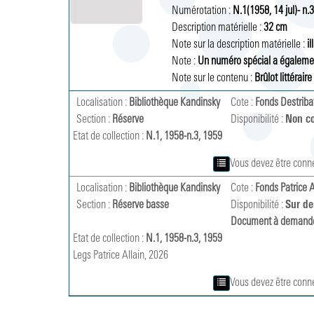
Numérotation :
N.1(1958, 14 jul)- n.3
Description matérielle :
32 cm 
Note sur la description matérielle :
ill
Note :
Un numéro spécial a égalemen
Note sur le contenu :
Brûlot littéraire
Localisation :
Bibliothèque Kandinsky
Cote :
Fonds Destriba
Section :
Réserve
Disponibilité :
Non c
Etat de collection :
N.1, 1958-n.3, 1959
Vous devez être conn
Localisation :
Bibliothèque Kandinsky
Cote :
Fonds Patrice A
Section :
Réserve basse
Disponibilité :
Sur d
Document à demande
Etat de collection :
N.1, 1958-n.3, 1959
Legs Patrice Allain, 2026
Vous devez être conn