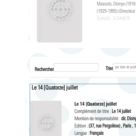
Mascolo, Dionys (191
(1929-1995)
(Directeur
SyrtisID :
57344870
Trier
Rechercher
Le 14 [Quatorze] juillet
Le 14 [Quatorze] juillet
Complément de titre :
Le 14 juillet 
Mention de responsabilité :
dir. Dio
Edition :
(37, rue Pergolèse) 
,
Paris 
,
1
Langue :
Français