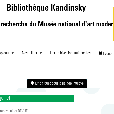
Aller
Bibliothèque Kandinsky
au
contenu
principal
 recherche du Musée national d'art mode
mpidou
Nos billets
Les archives institutionnelles
Evénem
Embarquez pour la balade intuitive
juillet
atorze juillet REVUE