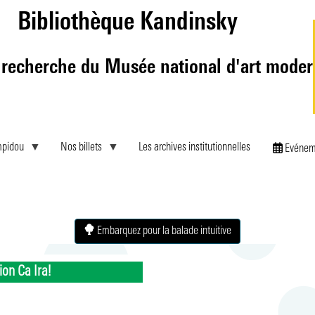
Aller
Bibliothèque Kandinsky
au
contenu
principal
 recherche du Musée national d'art mode
mpidou
Nos billets
Les archives institutionnelles
Evénem
Embarquez pour la balade intuitive
ion Ca Ira!