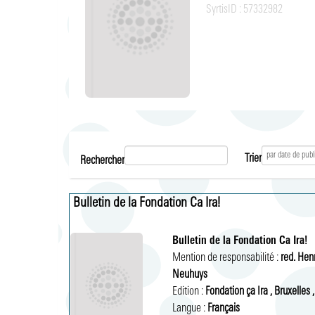
SyrtisID :
57332982
Trier
Rechercher
Bulletin de la Fondation Ca Ira!
Bulletin de la Fondation Ca Ira!
Mention de responsabilité :
red. Henr
Neuhuys
Edition :
Fondation ça Ira 
,
Bruxelles 
,
Langue :
Français