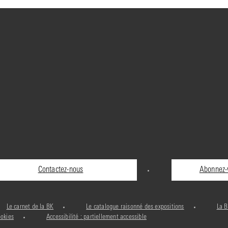
Contactez-nous
Abonnez-v
Le carnet de la BK
Le catalogue raisonné des expositions
La B
ookies
Accessibilité : partiellement accessible