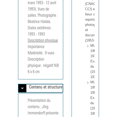
mars 1993 - 12 avril 
(CNAC, MNAM,
CCI) et d'autres
1993). Vues de 
lieux culturels :
salles. Photographe : 
reportages
Béatrice Hatala.
photographiques
Dates extrêmes :
et
1993 
-
1993 
documentation
(1953-2004).
Description physique
MUS
Importance
196801 -
Matérielle :
9 vues
197608
Description
Expositions
physique :
négatif NB 
du CNAC
(1968-
1976).
MUS
Contenu et structure
195301 -
199115
Expositions
Présentation du
du MNAM
contenu :
Jörg 
(1953-
Immendorff présente 
1991).