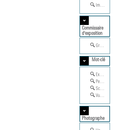
Immendorff, Jorg (1
Commissaire
d'exposition
Grenier, Catherine (19
Mot-clé
Exposition monograp
Peinture
Sculpture
Vue de salle
Photographe