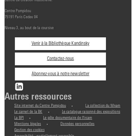
Centre de création industrielle.
Centre Pompidou
75191 Paris Cedex 04
Niveau 3, au bout de la coursive
Informations
Venir à la Bibliothèque Kandinsky
pratiques
Contactez-nous
Abonnez-vous à notre newsletter
Autres ressources
Site internet du Centre Pompidou
La collection du Mnam
Le carnet de la BK
Le catalogue raisonné des expositions
La BPI
Le pôle documentaire de l'Ircam
Mentions légales
Données personnelles
Gestion des cookies