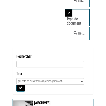
Hatala, Béatrice (1948
Type de
document
Reportage photogra
Rechercher
Trier
[ARCHIVES]