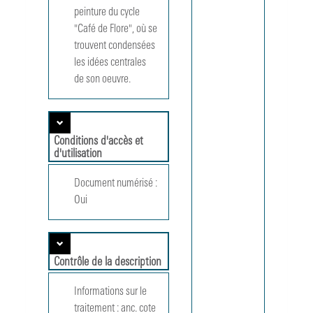
peinture du cycle 
plantes. -
Exposition
"Café de Flore", où se 
au Centre
trouvent condensées 
Pompidou
les idées centrales 
Salle d'art
de son oeuvre.
graphique
(20 janvier
1993 - 04
avril 1993)
MUS 1993
Conditions d'accès et
Martin
d'utilisation
Kippenberg
Candidatur
Document numérisé :
une
Oui
rétrospecti
Exposition
Centre
Pompidou,
Contrôle de la description
Studio,
Galeries
Informations sur le
contempor
(16 juin 19
traitement :
anc. cote 