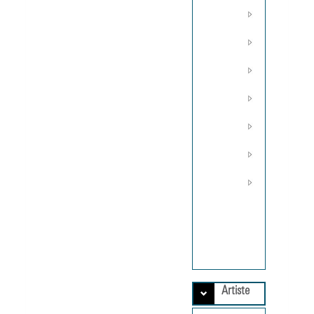
Année
1998
Année
1999
Année
2000
Année
2001
Année
2002
Année
2003
Année
2004
MUS 0
Documentatio
d'expositions
non abouties.
Artiste