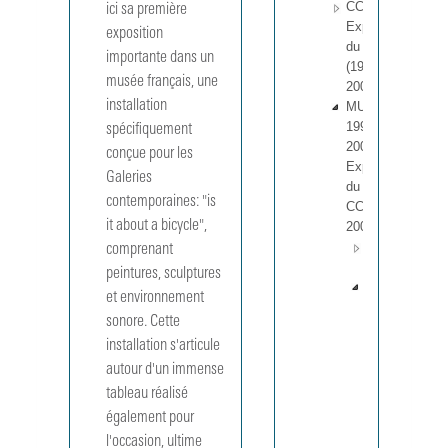
CCI 1 - 257
ici sa première 
Expositions
exposition 
du CCI
importante dans un 
(1970-
musée français, une 
2001).
installation 
MUS
199201 -
spécifiquement 
200402
conçue pour les 
Expositions
Galeries 
du MNAM-
contemporaines: "is 
CCI (1992-
it about a bicycle", 
2004).
Année
comprenant 
1992
peintures, sculptures 
Année
et environnement 
1993
sonore. Cette 
MUS
installation s'articule 
199301
Daniel
autour d'un immense 
Dezeuze,
tableau réalisé 
La vie
également pour 
amoureus
l'occasion, ultime 
des