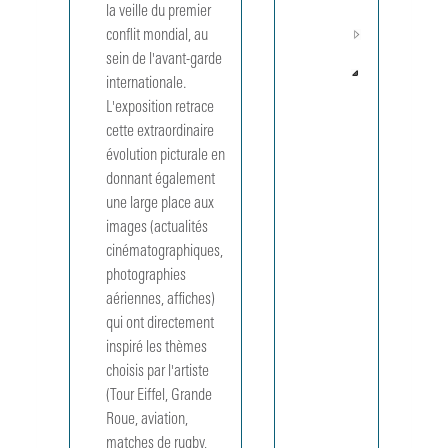
la veille du premier 
1997
Année
conflit mondial, au 
1998
sein de l'avant-garde 
Année
internationale. 
1999
L'exposition retrace 
MUS
cette extraordinaire 
199901
Alberto
évolution picturale en 
Giacometti
donnant également 
collection
une large place aux 
du Musée
images (actualités 
National
cinématographiques, 
d'Art
Moderne. 
photographies 
Exposition
aériennes, affiches) 
hors les
qui ont directement 
murs des
inspiré les thèmes 
collection
choisis par l'artiste 
du Centre
Georges
(Tour Eiffel, Grande 
Pompidou
Roue, aviation, 
au Musée
matches de rugby, 