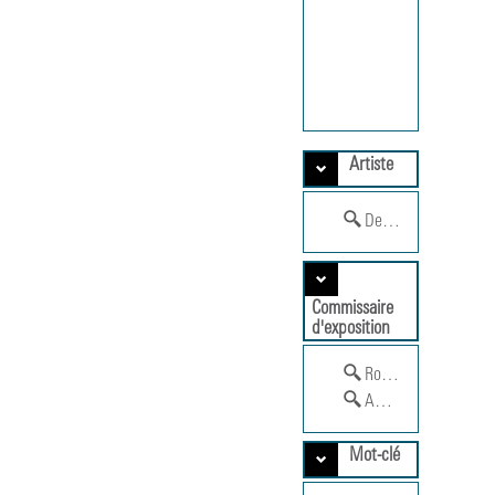
2004
MUS 0
Documentatio
d'expositions
non abouties.
Artiste
Delaunay, Robert (1
Commissaire
d'exposition
Rousseau, Pascal (196
Ameline, Jean-Paul
Mot-clé