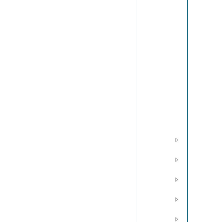
et la
modernité.
-
Exposition
hors les
murs à la
Galerie
nationale
du Jeu de
Paume
(23 février
1999 - 18
avril
1999).
Année
2000
Année
2001
Année
2002
Année
2003
Année