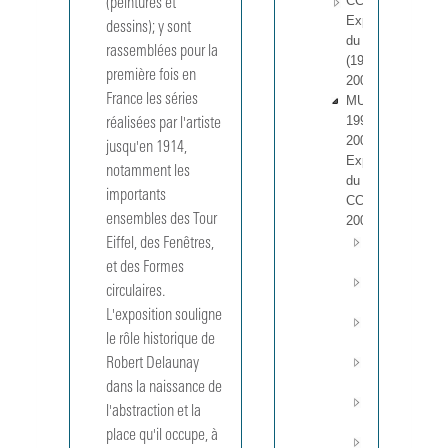
CCI 1 - 257
(peintures et 
Expositions
dessins); y sont 
du CCI
rassemblées pour la 
(1970-
première fois en 
2001).
France les séries 
MUS
199201 -
réalisées par l'artiste 
200402
jusqu'en 1914, 
Expositions
notamment les 
du MNAM-
importants 
CCI (1992-
ensembles des Tour 
2004).
Année
Eiffel, des Fenêtres, 
1992
et des Formes 
Année
circulaires. 
1993
L'exposition souligne 
Année
le rôle historique de 
1994
Année
Robert Delaunay 
1995
dans la naissance de 
Année
l'abstraction et la 
1996
place qu'il occupe, à 
Année