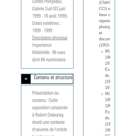
Centre Pompidou, 
(CNAC, MNAM,
CCI) et d'autres
Galerie Sud (03 juin 
lieux culturels :
1999 - 16 août 1999).
reportages
Dates extrêmes :
photographiques
1999 
-
1999 
et
Description physique
documentation
(1953-2004).
Importance
MUS
Matérielle :
96 vues 
196801 -
dont 84 numérisées
197608
Expositions
du CNAC
Contenu et structure
(1968-
1976).
Présentation du
MUS
195301 -
contenu :
Cette 
199115
exposition consacrée 
Expositions
à Robert Delaunay, 
du MNAM
réunit une centaine 
(1953-
d'oeuvres de l'artiste 
1991).