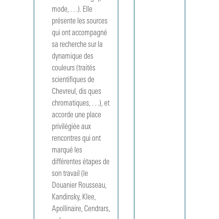
d'art
mode, . . .). Elle 
moderne
présente les sources 
de Saint-
Etienne (1
qui ont accompagné 
mars 1999
sa recherche sur la 
- 27 juin
dynamique des 
1999).
couleurs (traités 
MUS
scientifiques de 
199902
David
Chevreul, dis ques 
Hockney,
chromatiques, . . .), et 
Espace,
accorde une place 
Paysage. 
privilégiée aux 
Exposition
rencontres qui ont 
au Centre
Pompidou
marqué les 
Galerie Su
différentes étapes de 
(28 janvier
son travail (le 
26 avril
Douanier Rousseau, 
1999) : vu
Kandinsky, Klee, 
de salle.
Photograp
Apollinaire, Cendrars, 
: Jean-