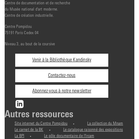
Centre de documentation et de recherche
du Musée national d'art moderne.
Centre de création industrielle.
Centre Pompidou
75191 Paris Cedex 04
Niveau 3, au bout de la coursive
Informations
Venir à la Bibliothèque Kandinsky
pratiques
Contactez-nous
Abonnez-vous à notre newsletter
Autres ressources
Site internet du Centre Pompidou
La collection du Mnam
Le carnet de la BK
Le catalogue raisonné des expositions
La BPI
Le pôle documentaire de l'Ircam