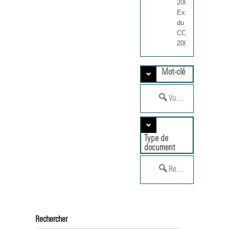
200402
Expositions
du MNAM-
CCI (1992-
2004).
Mot-clé
Vue de salle
Type de
document
Reportage photogra
Rechercher