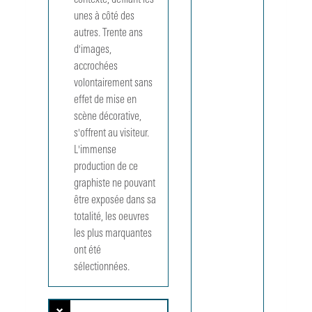
contexte, défilant les 
223.DOC 
unes à côté des 
affiches
autres. Trente ans 
pour le dro
à la dignit
d'images, 
des
accrochées 
prisonnier
volontairement sans 
ordinaires.
effet de mise en 
Exposition
scène décorative, 
au Centre
Pompidou
s'offrent au visiteur. 
Centre
L'immense 
d'informati
production de ce 
du CCI (2
graphiste ne pouvant 
octobre
être exposée dans sa 
1993 - 22
novembre
totalité, les oeuvres 
1993) :
les plus marquantes 
reproducti
ont été 
d'oeuvres.
sélectionnées.
CCI 225.
Expérienc
Nîmes (de