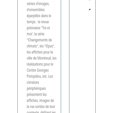
séries d'images, 
1992
Année
d'ensembles 
1993
éparpillés dans le 
CCI 221
temps : la revue 
Meubles e
polonaise "Toi et 
immeubles
moi', la série 
Design et
architectu
"Changements de 
: les
climats", les "Opus", 
nouvelles
les affiches pour la 
acquisition
ville de Montreuil, les 
- Expositi
réalisations pour le 
au Centre
Pompidou
Centre Georges 
Forum,
Pompidou, etc. Les 
niveau R
cimaises 
et niveau 
périphériques 
(23 juin
présentent les 
1993 - 13
septembre
affiches, images de 
1993).
la rue sorties de leur 
CCI