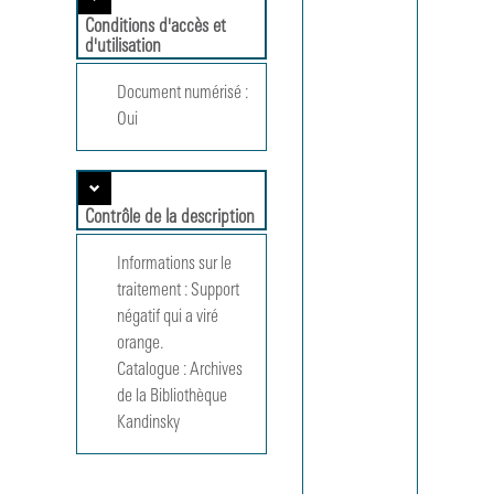
l'architect
à
Conditions d'accès et
l'urbanisme
d'utilisation
- Expositi
au Centre
Document numérisé :
Pompidou
Oui
Galerie de
dessins
d'architect
et Centre
Contrôle de la description
d'Informat
du CCI (1
Informations sur le
février 199
03 mai 19
traitement :
Support 
:
négatif qui a viré 
reproducti
orange.
d'oeuvres
Catalogue :
Archives
et/ou
de la Bibliothèque
document
préparatoi
Kandinsky
CCI 226
Tadao
Ando. -