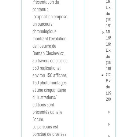
197608
Présentation du
Expositions
contenu :
du CNAC
L'exposition propose 
(1968-
un parcours 
1976).
chronologique 
MUS
195301 -
montrant l'évolution 
199115
de l'oeuvre de 
Expositions
Roman Cieslewicz, 
du MNAM
au travers de plus de 
(1953-
350 réalisations : 
1991).
CCI 1 - 257
environ 150 affiches, 
Expositions
150 photomontages 
du CCI
et une cinquantaine 
(1970-
d'illustrations/
2001).
éditions sont 
...
Année
présentés dans le 
1990
Forum.

Année
Le parcours est 
1991
ponctué de diverses 
Année