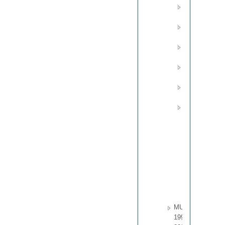
Année
1994
Année
1995
Année
1996
Année
1997
Année
2000
Année
2001
CCI
250.DOC
Documents
préparatoires
à une
exposition
du CCI non
identifiée.
MUS
199201 -