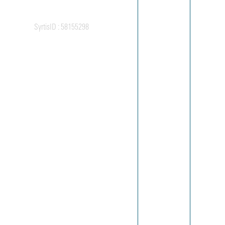
Exposition
au Centre
Pompidou
SyrtisID :
58155298
Galerie du
CCI (03
mars 1993
- 24 mai
1993).
CCI 227
Gerrit
Thomas
Rietveld
1888-
1964. -
Exposition
au Centre
Pompidou
Galerie du
CCI (30
juin 1993 -
27
septembre