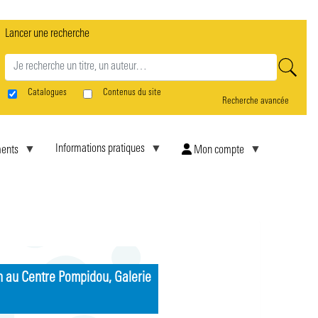
Lancer une recherche
rne
Catalogues
Contenus du site
Recherche avancée
Informations pratiques
ents
Mon compte
tion au Centre Pompidou, Galerie