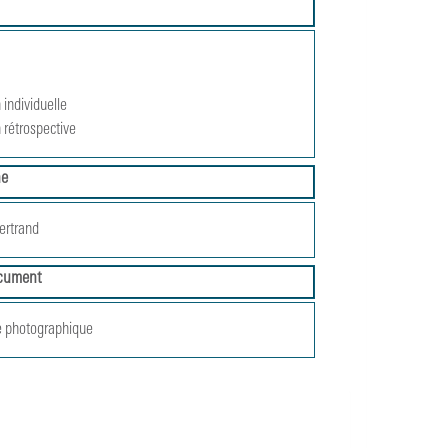
 individuelle
 rétrospective
he
ertrand
cument
 photographique