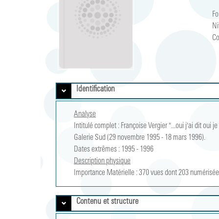
Fo
Ni
Co
Identification
Analyse
Intitulé complet :
Françoise Vergier "...oui j'ai dit oui
Galerie Sud (29 novembre 1995 - 18 mars 1996).
Dates extrêmes :
1995 
-
1996 
Description physique
Importance Matérielle :
370 vues dont 203 numérisé
Contenu et structure