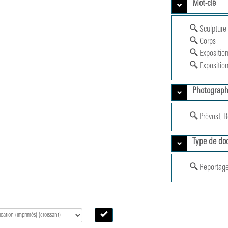
Mot-clé
Sculpture
Corps
Exposition
Exposition
Photograp
Prévost, B
Type de do
Reportage