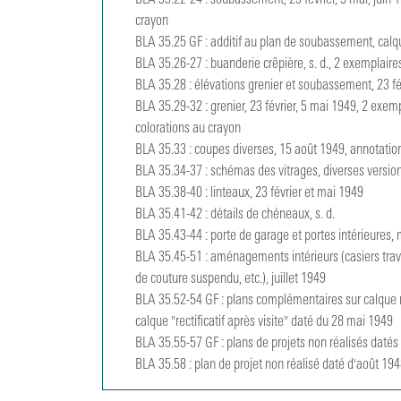
BLA 35.22-24 : soubassement, 23 février, 5 mai, juin 1
crayon

BLA 35.25 GF : additif au plan de soubassement, calqu
BLA 35.26-27 : buanderie crêpière, s. d., 2 exemplaires
BLA 35.28 : élévations grenier et soubassement, 23 fé
BLA 35.29-32 : grenier, 23 février, 5 mai 1949, 2 exem
colorations au crayon

BLA 35.33 : coupes diverses, 15 août 1949, annotatio
BLA 35.34-37 : schémas des vitrages, diverses versions
BLA 35.38-40 : linteaux, 23 février et mai 1949

BLA 35.41-42 : détails de chéneaux, s. d.

BLA 35.43-44 : porte de garage et portes intérieures, 
BLA 35.45-51 : aménagements intérieurs (casiers trav
de couture suspendu, etc.), juillet 1949

BLA 35.52-54 GF : plans complémentaires sur calque 
calque "rectificatif après visite" daté du 28 mai 1949

BLA 35.55-57 GF : plans de projets non réalisés datés
BLA 35.58 : plan de projet non réalisé daté d'août 19