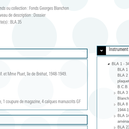
nds ou collection :
Fonds Georges Blanchon
veau de description :
Dossier
te(s) :
BLA 35
Instrument
BLA 1 - 3
BLA 1 
. et Mme Pluet, île de Bréhat, 1948-1949. 
BLA 2 
plaque
B.C.B.
BLA 3 
Blanch
ttre, 1 coupure de magazine, 4 calques manuscrits GF
BLA 8 
1944-1
BLA 14
aménag
BLA 23