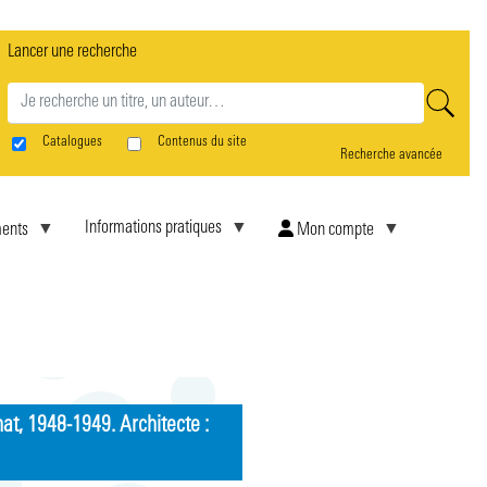
Lancer une recherche
rne
Catalogues
Contenus du site
Recherche avancée
Informations pratiques
ents
Mon compte
at, 1948-1949. Architecte :