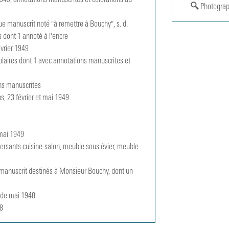
949, annotations manuscrites et colorations au 
Photograp
e manuscrit noté "à remettre à Bouchy", s. d.

 dont 1 annoté à l'encre

vrier 1949

plaires dont 1 avec annotations manuscrites et 
ns manuscrites

, 23 février et mai 1949

mai 1949

ersants cuisine-salon, meuble sous évier, meuble 
manuscrit destinés à Monsieur Bouchy, dont un 
 de mai 1948

48