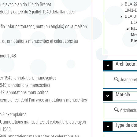
BLA 29
que avec plan de l'île de Bréhat

1941-1
Bouchy datée du 2 juillet 1949 détaillant des 
BLA 34
BLA
ifie "Marine terrace", nom (en anglais) de la maison 
BLA
Mme
Pie
 d., annotations manuscrites et colorations au 
août 1948

Architecte
rier 1949, annotations manuscrites

Jeanneret
1949, annotations manuscrites

949, annotations manuscrites

Mot-clé
xemplaires, dont l'un avec annotations manuscrites 
Architectu
n 2 exemplaires

9, annotations manuscrites et colorations au crayon

Type de do
i 1949
