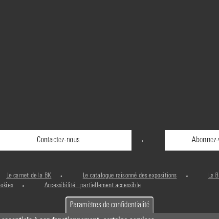
Contactez-nous
Abonnez-v
Le carnet de la BK
Le catalogue raisonné des expositions
La B
ookies
Accessibilité : partiellement accessible
Paramètres de confidentialité