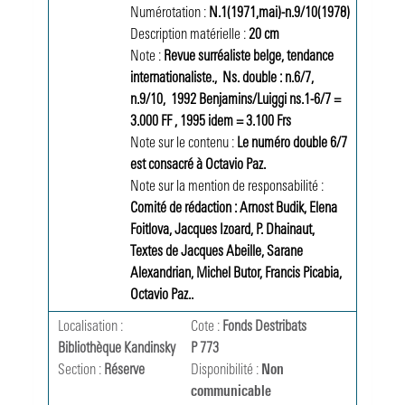
Numérotation :
N.1(1971,mai)-n.9/10(1978)
Description matérielle :
20 cm 
Note :
Revue surréaliste belge, tendance 
internationaliste.
, 
Ns. double : n.6/7, 
n.9/10
, 
1992 Benjamins/Luiggi ns.1-6/7 = 
3.000 FF , 1995 idem = 3.100 Frs
Note sur le contenu :
Le numéro double 6/7 
est consacré à Octavio Paz.
Note sur la mention de responsabilité :
Comité de rédaction : Arnost Budik, Elena 
Foitlova, Jacques Izoard, P. Dhainaut
, 
Textes de Jacques Abeille, Sarane 
Alexandrian, Michel Butor, Francis Picabia, 
Octavio Paz..
Localisation :
Cote :
Fonds Destribats 
Bibliothèque Kandinsky
P 773
Section :
Réserve
Disponibilité :
Non
communicable