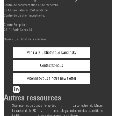
Centre de documentation et de recherche
du Musée national d'art moderne.
Centre de création industrielle.
Centre Pompidou
75191 Paris Cedex 04
Niveau 3, au bout de la coursive
Informations
Venir à la Bibliothèque Kandinsky
pratiques
Contactez-nous
Abonnez-vous à notre newsletter
Autres ressources
Site internet du Centre Pompidou
La collection du Mnam
Le carnet de la BK
Le catalogue raisonné des expositions