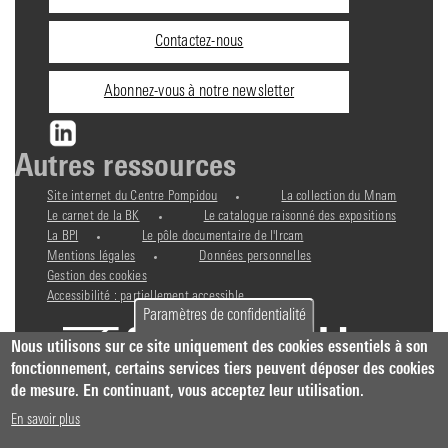
pratiques
Contactez-nous
Abonnez-vous à notre newsletter
Autres ressources
Site internet du Centre Pompidou
La collection du Mnam
Le carnet de la BK
Le catalogue raisonné des expositions
La BPI
Le pôle documentaire de l'Ircam
Mentions légales
Données personnelles
Gestion des cookies
Accessibilité : partiellement accessible
Paramètres de confidentialité
Nous utilisons sur ce site uniquement des cookies essentiels à son
fonctionnement, certains services tiers peuvent déposer des cookies
de mesure. En continuant, vous acceptez leur utilisation.
En savoir plus