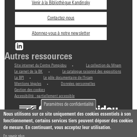
Informations
Venir à la Bibliothèque Kandinsky
pratiques
Contactez-nous
Abonnez-vous à notre newsletter
Autres ressources
Site internet du Centre Pompidou
La collection du Mnam
Le carnet de la BK
Le catalogue raisonné des expositions
La BPI
Le pôle documentaire de l'Ircam
Mentions légales
Données personnelles
Gestion des cookies
Accessibilité : partiellement accessible
Paramètres de confidentialité
Nous utilisons sur ce site uniquement des cookies essentiels à son
fonctionnement, certains services tiers peuvent déposer des cookies
de mesure. En continuant, vous acceptez leur utilisation.
En savoir plus