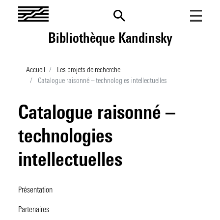
Aller
au
contenu
Bibliothèque Kandinsky
principal
Lancer une recherche
Accueil
Les projets de recherche
Menu
Catalogue raisonné – technologies intellectuelles
Fonds et collections
mobile
Présentation
La recherche au Centre Pompidou
Catalogue raisonné –
Les collections imprimées
Présentation
Nos billets
Catalogues
Contenus du site
technologies
Les archives institutionnelles
Les fonds d'archives
Les projets de recherche
Actualités
intellectuelles
Les dossiers documentaires
Prix de thèse
Fonds et collections
Evénements
Les ressources numériques
Agenda
Appels à contribution
Nouvelles acquisitions
Informations pratiques
Ancres
Présentation
Tous les événements
Venir à la BK
Appels à projets
En vitrine
Mon compte
Partenaires