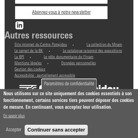
Abonnez-vous à notre newsletter
Autres ressources
Site internet du Centre Pompidou
La collection du Mnam
Le carnet de la BK
Le catalogue raisonné des expositions
La BPI
Le pôle documentaire de l'Ircam
Mentions légales
Données personnelles
Gestion des cookies
Accessibilité : partiellement accessible
Paramètres de confidentialité
Nous utilisons sur ce site uniquement des cookies essentiels à son
fonctionnement, certains services tiers peuvent déposer des cookies
de mesure. En continuant, vous acceptez leur utilisation.
En savoir plus
Continuer sans accepter
Accepter