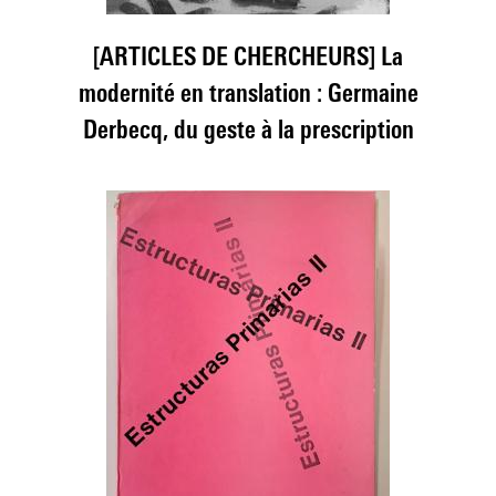
[ARTICLES DE CHERCHEURS] La
APH
[S
modernité en translation : Germaine
Derbecq, du geste à la prescription
ign
#1
es
c