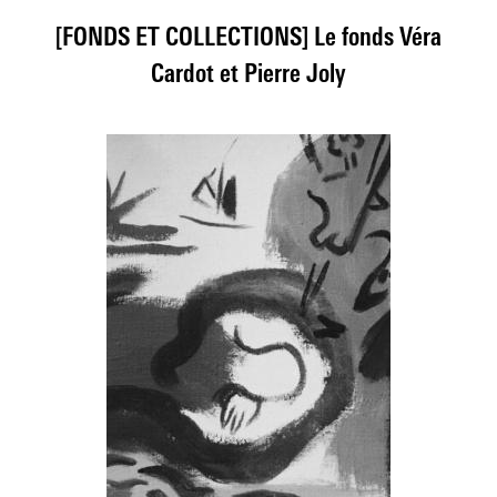
rk
[FONDS ET COLLECTIONS] Le fonds Véra
[
s pour
Cardot et Pierre Joly
Prima