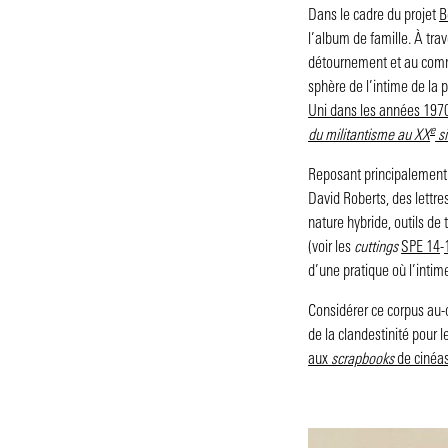
Dans le cadre du projet
B
l’album de famille. À tra
détournement et au comm
sphère de l’intime de la
Uni dans les années 1970 
e
du militantisme au XX
si
Reposant principalement 
David Roberts, des lettre
nature hybride, outils de t
(voir les
cuttings
SPE 14
-
d’une pratique où l’intim
Considérer ce corpus au-d
de la clandestinité pour 
aux
scrapbooks
de cinéa