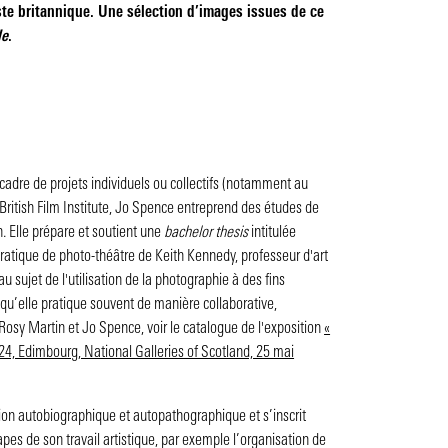
ste britannique. Une sélection d’images issues de ce
le
.
cadre de projets individuels ou collectifs (notamment au
ritish Film Institute, Jo Spence entreprend des études de
n. Elle prépare et soutient une
bachelor thesis
intitulée
ratique de photo-théâtre de Keith Kennedy, professeur d'art
sujet de l'utilisation de la photographie à des fins
 qu’elle pratique souvent de manière collaborative,
osy Martin et Jo Spence, voir le catalogue de l'exposition
«
024, Edimbourg, National Galleries of Scotland, 25 mai
on autobiographique et autopathographique et s’inscrit
es de son travail artistique, par exemple l’organisation de