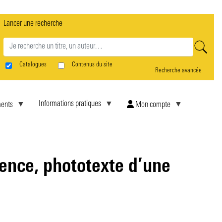
Lancer une recherche
rne
Catalogues
Contenus du site
Recherche avancée
Informations pratiques
ents
Mon compte
nce, phototexte d’une