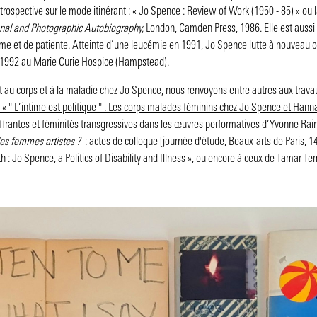
trospective sur le mode itinérant : « Jo Spence : Review of Work (1950 - 85) » ou
rsonal and Photographic Autobiography,
London, Camden Press, 1986
. Elle est aus
me et de patiente. Atteinte d’une leucémie en 1991, Jo Spence lutte à nouveau co
n 1992 au Marie Curie Hospice (Hampstead).
rt au corps et à la maladie chez Jo Spence, nous renvoyons entre autres aux tra
 « " L’intime est politique " . Les corps malades féminins chez Jo Spence et Hann
ffrantes et féminités transgressives dans les œuvres performatives d’Yvonne Rai
 les femmes artistes ?
: actes de colloque [journée d'étude, Beaux-arts de Paris, 
h : Jo Spence, a Politics of Disability and Illness »
, ou encore à ceux de
Tamar Te