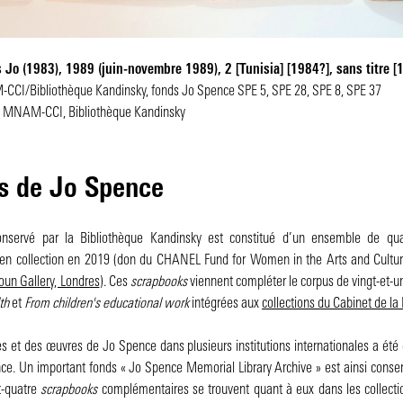
s
Jo
(1983)
,
1989
(juin-novembre 1989)
,
2
[Tunisia]
[1984?]
,
sans titre 
CI/Bibliothèque Kandinsky, fonds Jo Spence
SPE 5
,
SPE 28
,
SPE 8
,
SPE 37
u, MNAM-CCI, Bibliothèque Kandinsky
es de Jo Spence
nservé par la Bibliothèque Kandinsky est constitué d’un ensemble de q
s en collection en 2019 (don du CHANEL Fund for Women in the Arts and Culture
oun Gallery, Londres
). Ces
scrapbooks
viennent compléter le corpus de vingt-et
th
et
From children's educational work
intégrées aux
collections du Cabinet de l
ves et des œuvres de Jo Spence dans plusieurs institutions internationales a é
ce. Un important fonds « Jo Spence Memorial Library Archive » est ainsi conse
t-quatre
scrapbooks
complémentaires se trouvent quant à eux dans les collectio