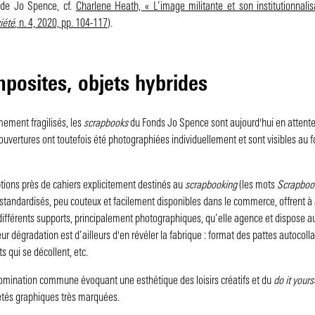
s de Jo Spence, cf.
Charlene Heath, « L’image militante et son institutionnal
iété
, n. 4, 2020, pp. 104-117
).
posites, objets hybrides
ment fragilisés, les
scrapbooks
du Fonds Jo Spence sont aujourd'hui en attente 
ouvertures ont toutefois été photographiées individuellement et sont visibles au 
ptions près de cahiers explicitement destinés au
scrapbooking
(les mots
Scrapboo
 standardisés, peu couteux et facilement disponibles dans le commerce, offrent 
ifférents supports, principalement photographiques, qu’elle agence et dispose au
eur dégradation est d’ailleurs d'en révéler la fabrique : format des pattes autocol
s qui se décollent, etc.
mination commune évoquant une esthétique des loisirs créatifs et du
do it yours
étés graphiques très marquées.