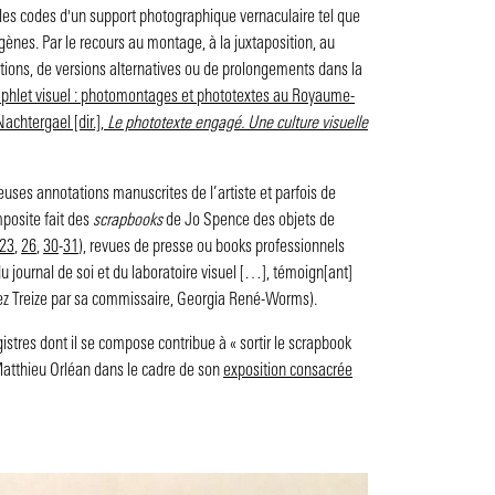
es codes d'un support photographique vernaculaire tel que
ènes. Par le recours au montage, à la juxtaposition, au
ions, de versions alternatives ou de prolongements dans la
mphlet visuel : photomontages et phototextes au Royaume-
achtergael [dir.],
Le phototexte engagé. Une culture visuelle
ses annotations manuscrites de l’artiste et parfois de
mposite fait des
scrapbooks
de Jo Spence des objets de
23
,
26
,
30
-
31
), revues de presse ou books professionnels
e du journal de soi et du laboratoire visuel […], témoign[ant]
n chez Treize par sa commissaire, Georgia René-Worms).
istres dont il se compose contribue à « sortir le scrapbook
 Matthieu Orléan dans le cadre de son
exposition consacrée