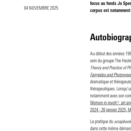
focus au fonds Jo Spe
04 NOVEMBRE 2025
corpus est notamment 
Autobiograp
Au début des années 1980,
sein du groupe The Hackn
Theory and Practice of P
Fairytales and Photograph
dramatique et thérapeute 
thérapeutiques. Lorsqu’un
notamment avec son compag
Women in revolt ! : art a
2024 - 26 janvier 2025, 
La pratique du
scrapbook
dans cette même démarche