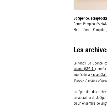
Jo Spence,
scrapbook
Centre Pompidou/MNAM-C
Photo : Centre Pompido
Les archiv
Le fonds Jo Spence co
volants (SPE 41
), entré
auprès de la
Richard Salt
therapy
,
A picture of heal
La répartition des archi
collaborateur de Jo Spen
qu’un ensemble de ving