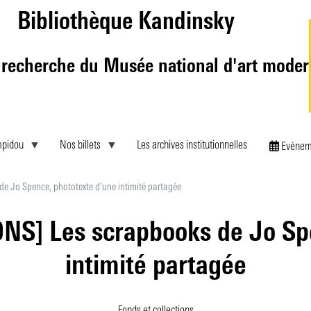
Aller
Bibliothèque Kandinsky
au
contenu
principal
 recherche du Musée national d'art mode
mpidou
Nos billets
Les archives institutionnelles
Evénem
 Jo Spence, phototexte d’une intimité partagée
S] Les scrapbooks de Jo Spe
intimité partagée