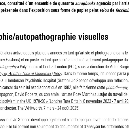
nce, constitué d’un ensemble de quarante
scrapbooks
agencés par l’arti
présentée dans l’exposition sous forme de papier peint et/ou de
facsimi
hie/autopathographie visuelles
 alors active depuis plusieurs années en tant qu’artiste et photographe dans le 
ey Flashers) et en poste en tant que secrétaire du département pédagogique du B
hotography
à Polytechnic of Central London (PCL), sous la direction de Victor Burgi
y or, Another Look at Cinderella (1982)
. Dans le même temps, influencée par la p
au Henderson Psychiatric Hospital (Sutton), Jo Spence développe une réflexion au 
 cancer du sein lui est diagnostiqué en 1982, elle fait sienne cette
phototherapy
,
non, David Roberts, ou son amie, l'artiste Rosy Martin (au sujet du travail de R
nd activism in the UK 1970-90 » (Londres,Tate Britain, 8 novembre 2023 - 7 avril 2
Manchester, The Whitworth, 7 mars - 24 août 2025)
.
ing
, que Jo Spence développe également à cette époque, revêt une forte dimensi
. Elle lui permet non seulement de documenter et d'analyser les différentes étap