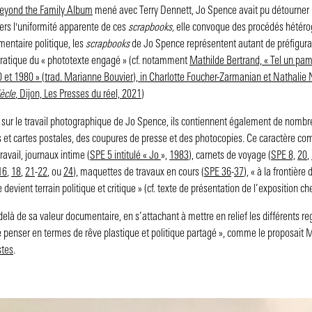
eyond the Family Album
mené avec Terry Dennett, Jo Spence avait pu détourner l
vers l'uniformité apparente de ces
scrapbooks,
elle convoque des procédés hétérog
entaire politique, les
scrapbooks
de Jo Spence représentent autant de préfigurat
 pratique du « phototexte engagé » (cf. notamment
Mathilde Bertrand, « Tel un pa
et 1980 » (trad. Marianne Bouvier), in Charlotte Foucher-Zarmanian et Nathalie N
ècle
, Dijon, Les Presses du réel, 2021)
sur le travail photographique de Jo Spence, ils contiennent également de nombreu
s et cartes postales, des coupures de presse et des photocopies. Ce caractère co
ravail, journaux intime (
SPE 5 intitulé « Jo
»,
1983
), carnets de voyage (
SPE 8,
20
,
16
,
18
,
21
-
22
, ou
24
), maquettes de travaux en cours (
SPE 36
-
37
), « à la frontièr
e devient terrain politique et critique » (cf. texte de présentation de l’expositio
elà de sa valeur documentaire, en s’attachant à mettre en relief les différents reg
le penser en termes de rêve plastique et politique partagé », comme le proposait
stes
.