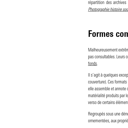
répartition des archive
Photographie histoire soc
Formes com
Malheureusement extrême
pas consultables. Leurs c
fonds
.
Il s’agit à quelques exce
couverture). Ces formats
elle assemble et annote d
matérialité produits par l
verso de certains élément
Regroupés sous une déno
ornementées, aux propri