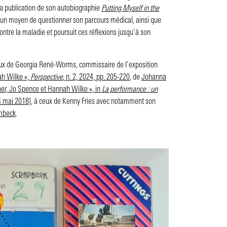
 la publication de son autobiographie
Putting Myself in the
si un moyen de questionner son parcours médical, ainsi que
ntre la maladie et poursuit ces réflexions jusqu’à son
vaux de Georgia René-Worms, commissaire de l’exposition
ah Wilke »,
Perspective
, n. 2, 2024, pp. 205-220
, de
Johanna
ner, Jo Spence et Hannah Wilke », in
La performance : un
14 mai 2018]
, à ceux de Kenny Fries avec notamment son
mbeck
.