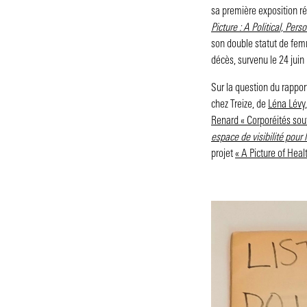
sa première exposition ré
Picture : A Political, Pe
son double statut de fem
décès, survenu le 24 jui
Sur la question du rappo
chez Treize, de
Léna Lévy,
Renard « Corporéités sou
espace de visibilité pour
projet
« A Picture of Healt