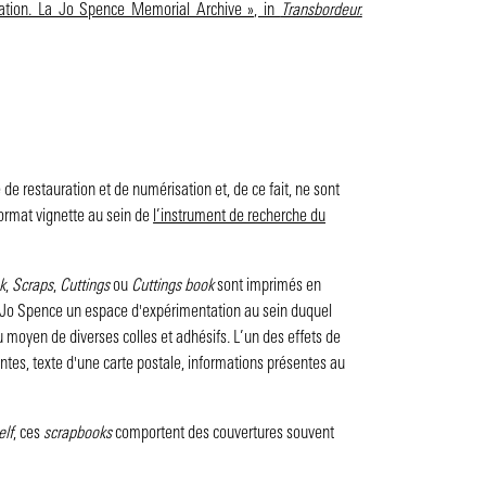
isation. La Jo Spence Memorial Archive », in
Transbordeur.
de restauration et de numérisation et, de ce fait, ne sont
format vignette au sein de
l’instrument de recherche du
k
,
Scraps
,
Cuttings
ou
Cuttings book
sont imprimés en
à Jo Spence un espace d'expérimentation au sein duquel
 moyen de diverses colles et adhésifs. L’un des effets de
lantes, texte d'une carte postale, informations présentes au
elf
, ces
scrapbooks
comportent des couvertures souvent