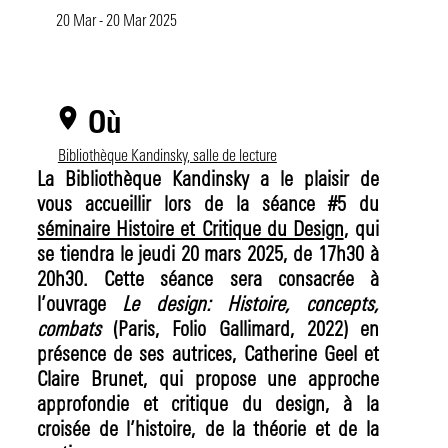
L'Université d'été
Venir aux archives institutionnelles
Projets de recherche
J'ai déjà un compte
20 Mar - 20 Mar 2025
Collection « Recherches »
Faire un don
Articles de chercheurs
Je me connecte
Je n'ai pas encore de compte
« Mission Recherche » des Amis du Centre Pompidou
Reproduction - Commande de fichiers HD
Lectures obligatoires
Je me connecte pour la 1ère fois
Je me préinscris
J'ai besoin d'aide
Où
Catalogue raisonné des expositions du Centre Pompidou
Prêts pour expositions
Digital BK
J'ai oublié mon mot de passe
Bibliothèque Kandinsky, salle de lecture
Questions fréquemment posées
Mises en ligne
J'ai des questions
La Bibliothèque Kandinsky a le plaisir de
vous accueillir lors de la séance #5 du
Tous nos billets
séminaire Histoire et Critique du Design
, qui
se tiendra le jeudi 20 mars 2025, de 17h30 à
20h30. Cette séance sera consacrée à
l’ouvrage
Le design: Histoire, concepts,
combats
(Paris, Folio Gallimard, 2022) en
présence de ses autrices, Catherine Geel et
Claire Brunet, qui propose une approche
approfondie et critique du design, à la
croisée de l’histoire, de la théorie et de la